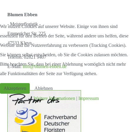
Blumen Ebben
- Meisterfloristik -
Wir nutzen Cookies auf unserer Website. Einige von ihnen sind
Emmericher Str. 225
essenziell für den Betrieb der Seite, während andere uns helfen, diese
47533 Kleve
Website und die Nutzererfahrung zu verbessern (Tracking Cookies).
Sie können selbst entscheiden, ob Sie die Cookies zulassen möchten.
Telefon: 02821 9407
Bitte beachten Sie, dass bei einer Ablehnung womöglich nicht mehr
E-Mail:
info@blumen-ebben.de
alle Funktionalitäten der Seite zur Verfügung stehen.
Akzeptieren
Ablehnen
Weitere Informationen
|
Impressum